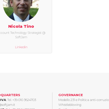
Nicola Tino
ccount Technology Strategist @
SoftJam
Linkedin
DQUARTERS
GOVERNANCE
OVA
: Tel.
+39 010 3624703
Modello 231 e Politica anti-corruzi
@softjam.it
Whistleblowing