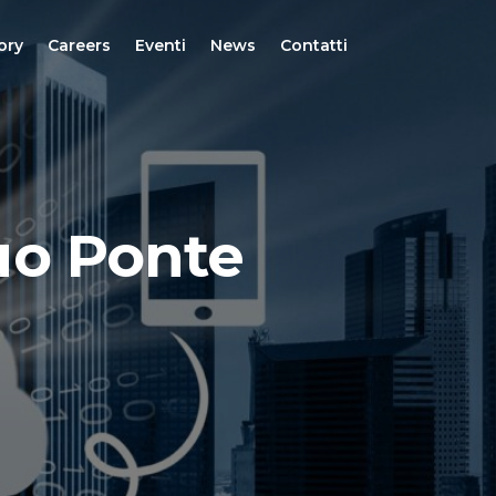
ory
Careers
Eventi
News
Contatti
uo Ponte