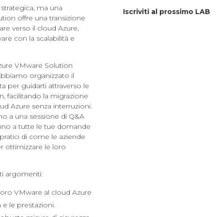
a strategica, ma una
Iscriviti al prossimo LAB
tion offre una transizione
are verso il cloud Azure,
re con la scalabilità e
zure VMware Solution
 Abbiamo organizzato il
 per guidarti attraverso le
, facilitando la migrazione
oud Azure senza interruzioni.
emo a una sessione di Q&A
ranno a tutte le tue domande
pratici di come le aziende
 ottimizzare le loro
ti argomenti:
 lavoro VMware al cloud Azure
 e le prestazioni.