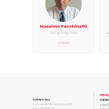
Massimo Facchinetti
CEO @ 4Plays Italia
A
Linkedin
HEA
GEN
SoftJam Spa
è una società del gruppo Lutech
sales
P.IVA 03603780101