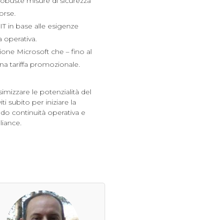
 robuste misure di sicurezza
orse.
e IT in base alle esigenze
a operativa.
ione Microsoft che – fino al
 una tariffa promozionale.
mizzare le potenzialità del
i subito per iniziare la
ndo continuità operativa e
liance.