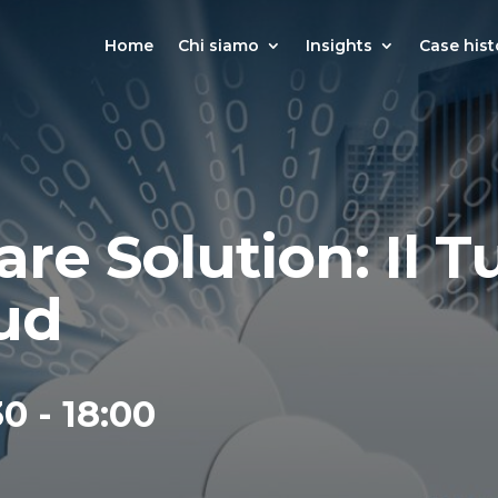
Home
Chi siamo
Insights
Case hist
e Solution: Il T
oud
0 - 18:00