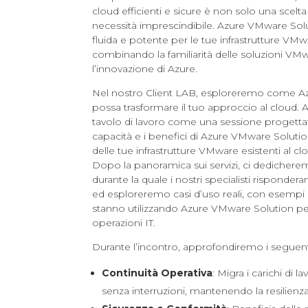
cloud efficienti e sicure è non solo una scelt
necessità imprescindibile. Azure VMware Solu
fluida e potente per le tue infrastrutture VMw
combinando la familiarità delle soluzioni VMwa
l’innovazione di Azure.
Nel nostro Client LAB, esploreremo come A
possa trasformare il tuo approccio al cloud.
tavolo di lavoro come una sessione progettata
capacità e i benefici di Azure VMware Solution
delle tue infrastrutture VMware esistenti al cl
Dopo la panoramica sui servizi, ci dedicher
durante la quale i nostri specialisti risponde
ed esploreremo casi d’uso reali, con esempi 
stanno utilizzando Azure VMware Solution per
operazioni IT.
Durante l’incontro, approfondiremo i seguen
Continuità Operativa
: Migra i carichi di
senza interruzioni, mantenendo la resilienza