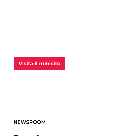
CO-PROGETTARE IL FUTURO
WHATS’S
NEXT
Visita il minisito
NEWSROOM