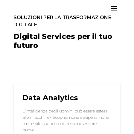
SOLUZIONI PER LA TRASFORMAZIONE
DIGITALE
Digital Services per il tuo
futuro
Data Analytics
L’intelligenza degli uomini può essere estesa
alle macchine? Scopriamone e superiamone i
limiti sviluppando connessioni sempre
nuove…