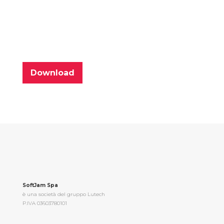
la familiarità delle
soluzioni VMware
esistenti.
Download
SoftJam Spa
è una società del gruppo Lutech
P.IVA 03603780101