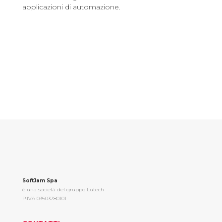
applicazioni di automazione.
SoftJam Spa
è una società del gruppo Lutech
P.IVA 03603780101