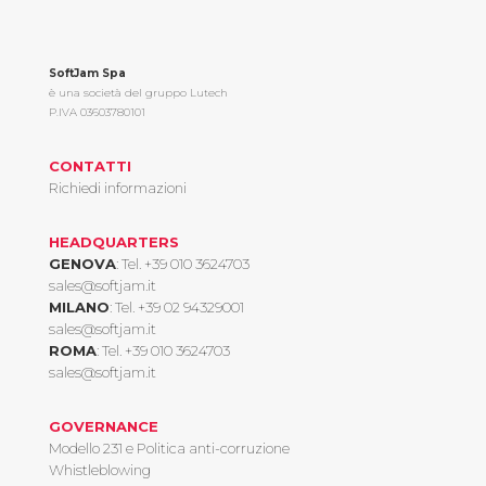
SoftJam Spa
è una società del gruppo Lutech
P.IVA 03603780101
CONTATTI
Richiedi informazioni
HEADQUARTERS
GENOVA
: Tel.
+39 010 3624703
sales@softjam.it
MILANO
: Tel.
+39 02 94329001
sales@softjam.it
ROMA
: Tel.
+39 010 3624703
sales@softjam.it
GOVERNANCE
Modello 231 e Politica anti-corruzione
Whistleblowing