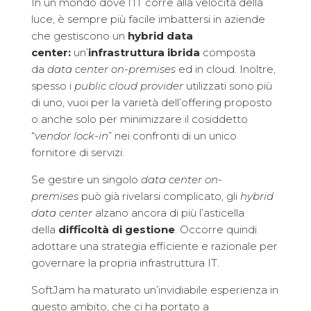
In un mondo dove l’IT corre alla velocità della
luce, è sempre più facile imbattersi in aziende
che gestiscono un
hybrid data
center:
un’
infrastruttura ibrida
composta
da
data center on-premises
ed in cloud. Inoltre,
spesso i
public cloud provider
utilizzati sono più
di uno, vuoi per la varietà dell’offering proposto
o anche solo per minimizzare il cosiddetto
“
vendor lock-in
” nei confronti di un unico
fornitore di servizi.
Se gestire un singolo
data center on-
premises
può già rivelarsi complicato, gli
hybrid
data center
alzano ancora di più l’asticella
della
difficoltà di gestione
. Occorre quindi
adottare una strategia efficiente e razionale per
governare la propria infrastruttura IT.
SoftJam ha maturato un’invidiabile esperienza in
questo ambito, che ci ha portato a