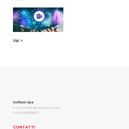
Vai >
SoftJam Spa
è una società del gruppo Lutech
P.IVA 03603780101
CONTATTI