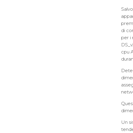
Salvo
appar
premi
di co
per i
DS_v2
cpu A
duran
Deter
dime
asseg
netw
Quest
dime
Un s
tende