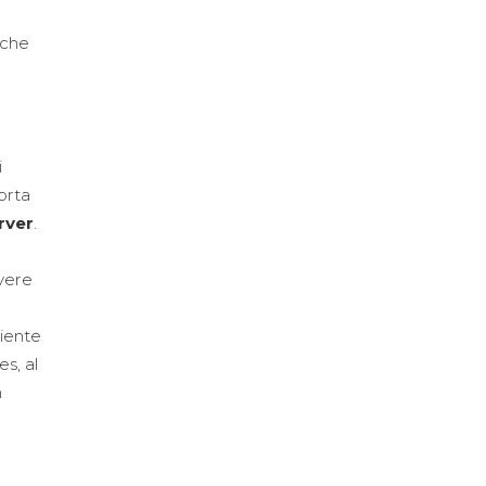
 che
i
orta
rver
.
avere
iente
s, al
n