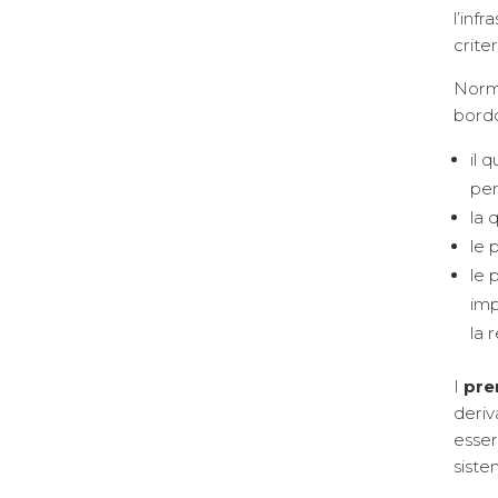
l’inf
crite
Norm
bord
il 
per
la 
le 
le 
imp
la 
I
pre
deriv
esser
siste