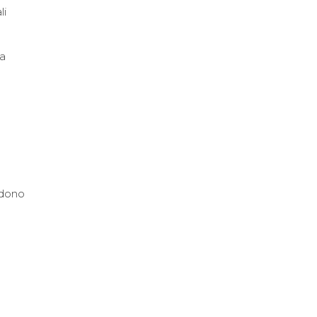
li
 a
edono