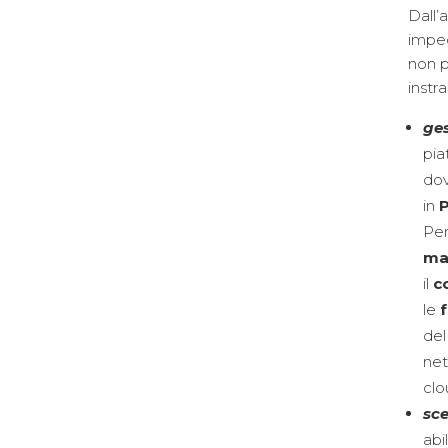
Dall’a
impeg
non p
instr
ge
pia
dov
in
Per
ma
il
c
le
del
net
clo
sce
abi