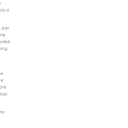
è
iù si
, per
una
nibili
ing.
na
re
core
ssi.
ore