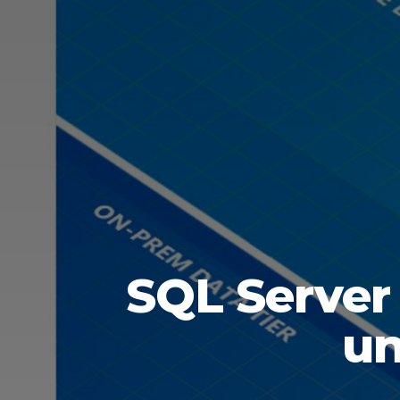
SQL Server
un