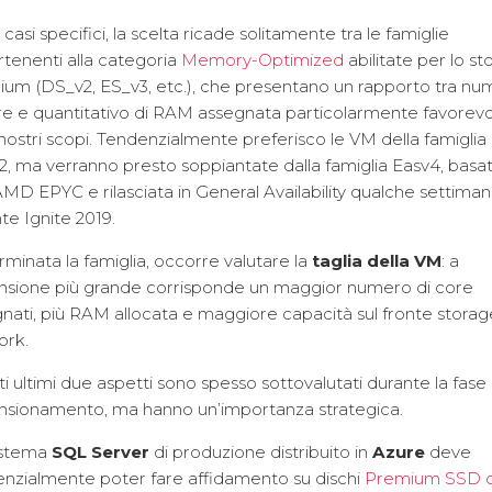
 casi specifici, la scelta ricade solitamente tra le famiglie
tenenti alla categoria
Memory-Optimized
abilitate per lo s
um (DS_v2, ES_v3, etc.), che presentano un rapporto tra n
re e quantitativo di RAM assegnata particolarmente favorev
 nostri scopi. Tendenzialmente preferisco le VM della famiglia
, ma verranno presto soppiantate dalla famiglia Easv4, basa
MD EPYC e rilasciata in General Availability qualche settiman
te Ignite 2019.
minata la famiglia, occorre valutare la
taglia della VM
: a
nsione più grande corrisponde un maggior numero di core
nati, più RAM allocata e maggiore capacità sul fronte storag
ork.
i ultimi due aspetti sono spesso sottovalutati durante la fase 
nsionamento, ma hanno un’importanza strategica.
istema
SQL Server
di produzione distribuito in
Azure
deve
nzialmente poter fare affidamento su dischi
Premium SSD 