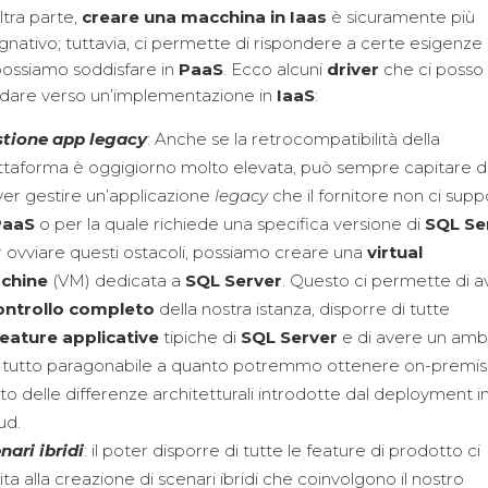
ltra parte,
creare una macchina in Iaas
è sicuramente più
nativo; tuttavia, ci permette di rispondere a certe esigenze
ossiamo soddisfare in
PaaS
. Ecco alcuni
driver
che ci posso
adare verso un’implementazione in
IaaS
:
stione app legacy
: Anche se la retrocompatibilità della
ttaforma è oggigiorno molto elevata, può sempre capitare d
er gestire un’applicazione
legacy
che il fornitore non ci supp
PaaS
o per la quale richiede una specifica versione di
SQL Se
 ovviare questi ostacoli, possiamo creare una
virtual
chine
(VM) dedicata a
SQL Server
. Questo ci permette di 
ontrollo
completo
della nostra istanza, disporre di tutte
feature applicative
tipiche di
SQL Server
e di avere un amb
 tutto paragonabile a quanto potremmo ottenere on-premise
to delle differenze architetturali introdotte dal deployment i
ud.
nari ibridi
: il poter disporre di tutte le feature di prodotto ci
lita alla creazione di scenari ibridi che coinvolgono il nostro