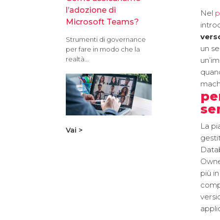
l’adozione di
Nel
p
Microsoft Teams?
intro
vers
Strumenti di governance
un se
per fare in modo che la
realtà...
un’i
quand
mach
pe
se
La p
Vai >
gesti
Datab
Owner
più i
compr
versi
appli