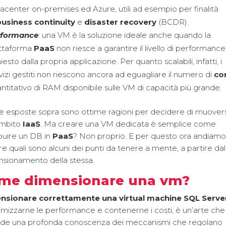
acenter on-premises ed Azure, utili ad esempio per finalità
business continuity
e
disaster recovery
(BCDR).
rformance
: una VM è la soluzione ideale anche quando la
attaforma
PaaS
non riesce a garantire il livello di performance
hiesto dalla propria applicazione. Per quanto scalabili, infatti, i
vizi gestiti non riescono ancora ad eguagliare il numero di
co
ntitativo di RAM disponibile sulle VM di capacità più grande.
e esposte sopra sono ottime ragioni per decidere di muovers
ambito
IaaS
. Ma creare una VM dedicata è semplice come
ibuire un DB in
PaaS
? Non proprio. E per questo ora andiamo
e quali sono alcuni dei punti da tenere a mente, a partire dal
sionamento della stessa.
me dimensionare una vm?
nsionare correttamente una virtual machine SQL Serve
mizzarne le performance e contenerne i costi, è un’arte che
iede una profonda conoscenza dei meccanismi che regolano