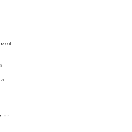
re
o il
i
 a
r
, per