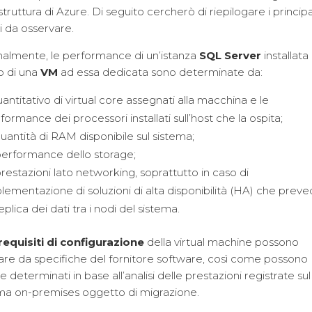
rastruttura di Azure. Di seguito cercherò di riepilogare i principa
ri da osservare.
almente, le performance di un’istanza
SQL Server
installata
o di una
VM
ad essa dedicata sono determinate da:
quantitativo di virtual core assegnati alla macchina e le
formance dei processori installati sull’host che la ospita;
quantità di RAM disponibile sul sistema;
performance dello storage;
prestazioni lato networking, soprattutto in caso di
lementazione di soluzioni di alta disponibilità (HA) che prev
replica dei dati tra i nodi del sistema.
requisiti di configurazione
della virtual machine possono
are da specifiche del fornitore software, così come possono
e determinati in base all’analisi delle prestazioni registrate sul
ma on-premises oggetto di migrazione.