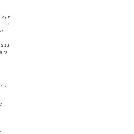
torage
umero
ole
ta su
a fa,
e e
di
o