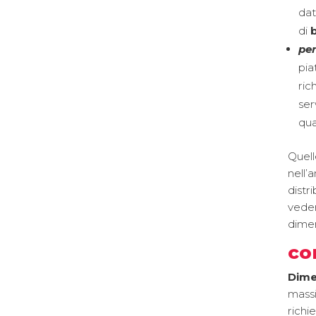
dat
di
pe
pi
ric
ser
qua
Quell
nell’
distr
veder
dimen
co
Dime
massi
rich