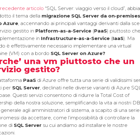
recedente articolo
“SQL Server: viaggio verso il cloud”, abb
dotto il tema della
migrazione SQL Server da on-premise
o Azure
, accennando ai principali vantaggi derivanti dalla scel
rvizio gestito in
Platform-as-a-Service
(
PaaS
) piuttosto ch
mplementazione in
Infrastructure-as-a-Service
(
IaaS
). Ma
o è effettivamente necessario implementare una virtual
ine (VM) con a bordo
SQL Server
on Azure?
rche’ una vm piuttosto che un
rvizio gestito?
iattaforma
PaaS
di Azure offre tutta una serie di validissimi ser
ti per
SQL Server
, declinati nelle diverse varianti di Azure SQ
ase. Questi servizi consentono di ridurre la Total Cost of
ship della nostra soluzione, semplificando la vita ai nostri D
n generale agli amministratori di sistema, a scapito di una serie
omessi da accettare, come l’impossibilità di controllare la
one di
SQL Server
su cui andiamo ad installare le nostre
cazioni.