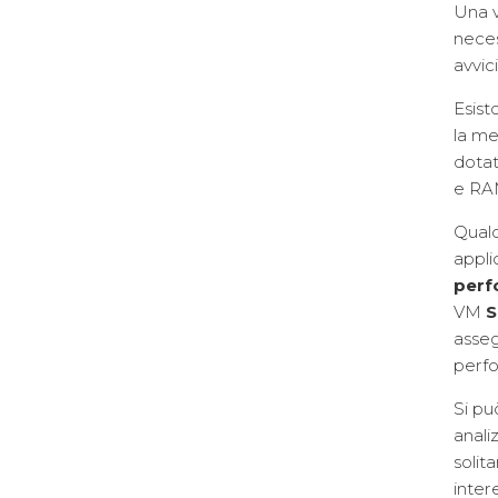
Una v
neces
avvic
Esist
la me
dotat
e RAM
Qualo
appli
perf
VM
S
asseg
perfo
Si pu
anali
solit
inter