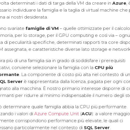
olta determinati i dati di targa della VM da creare in
Azure
, 
sario individuare la famiglia e la taglia di virtual machine che p
ina ai nostri desiderata.
ono svariate
famiglie di VM
– quelle ottimizzate per il calcolo
moria, per lo storage, per il GPU computing e così via – ogn
a di peculiarità specifiche, determinati rapporti tra core dispo
 assegnata, e caratteristiche diverse lato storage e network
ra più di una famiglia sia in grado di soddisfare i prerequisiti
cativi, conviene selezionare la famiglia con la
CPU più
ormante
. La componente di costo più alta nel contesto di u
QL Server
è rappresentata dalla licenza, pagata per ogni co
nato alla macchina. È nostro primario interesse disporre di 
rmanti per ridurre al minimo indispensabile il numero degli ste
ò determinare quale famiglia abbia la CPU più performante
zzando i valori di
Azure Compute Unit
(
ACU
): a valore maggi
amente corrispondono performance più elevate, le quali ci
essano particolarmente nel contesto di
SQL Server
.