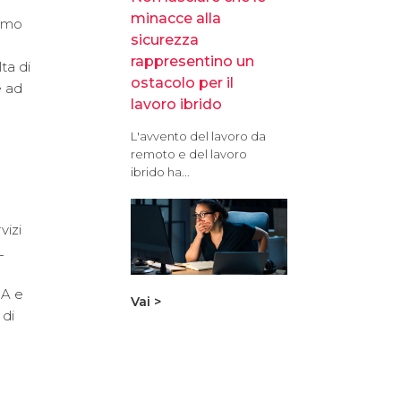
minacce alla
iamo
sicurezza
s
rappresentino un
ta di
ostacolo per il
e ad
lavoro ibrido
L'avvento del lavoro da
remoto e del lavoro
ibrido ha...
vizi
L
BA e
Vai >
 di